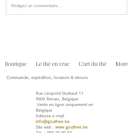
Rédigez un commentaire...
Comment fonctionne Goûthee ? Notre
manière unique de vendre le thé
Boutique
Le thé en vrac
L’art du thé
More
Commande, expédition, livraison & retours
Rue Léopold Sturbaut 11
9600 Renaix, Belgique
Vente en ligne uniquement en
Belgique
Adresse e-mail :
info@gouthee.be
Site web :
www.gouthee.be
Tél. : 055 23 92 32