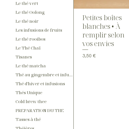
Le thé vert
Le thé Oolong
Petites boîtes
Le thé noir
blanches • À
Les infusions de fruits
remplir selon
Le thé rooibos
vos envies
Le Thé Chaï
Prix
3,50 €
Tisanes
Le thé matcha
Thé au gingembre et infusions
Thé d'hiver et infusions
Thés Unique
Cold brew thee
PREPARATION DU THE
Tasses à thé
Théières