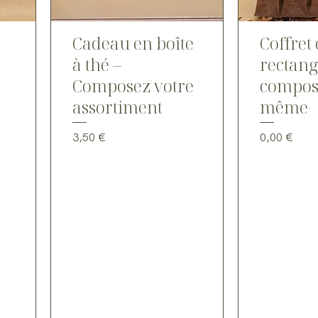
Cadeau en boîte
Coffret
à thé –
rectang
Composez votre
compose
assortiment
même
Prix
Prix
3,50 €
0,00 €