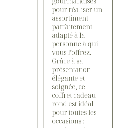
gourmandises
pour réaliser un
assortiment
parfaitement
adapté à la
personne à qui
vous l’offrez.
Grâce à sa
présentation
élégante et
soignée, ce
coffret cadeau
rond est idéal
pour toutes les
occasions :