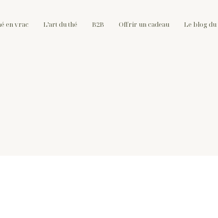
hé en vrac
L’art du thé
B2B
Offrir un cadeau
Le blog du 