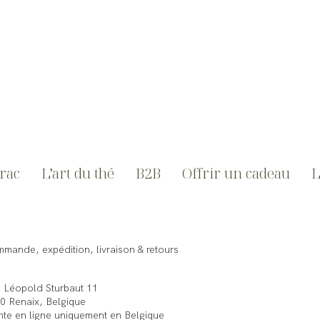
vrac
L’art du thé
B2B
Offrir un cadeau
L
mande, expédition, livraison & retours
 Léopold Sturbaut 11
0 Renaix, Belgique
te en ligne uniquement en Belgique