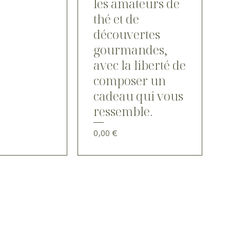
les amateurs de
thé et de
découvertes
gourmandes,
avec la liberté de
composer un
cadeau qui vous
ressemble.
Prix
0,00 €