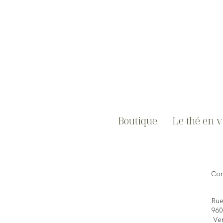
Boutique
Le thé en 
Com
Rue
960
Ven