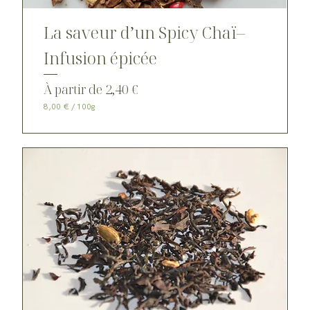
La saveur d’un Spicy Chaï–
Infusion épicée
Prix promotionnel
À partir de
2,40 €
8,00 €
/
100g
8
,
0
0
€
p
a
r
1
0
0
G
r
a
m
m
e
s