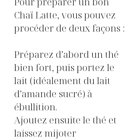
Pour préparer un bon
a
m
Chaï Latte, vous pouvez
m
e
s
procéder de deux façons :
Préparez d’abord un thé
bien fort, puis portez le
lait (idéalement du lait
d’amande sucré) à
ébullition.
Ajoutez ensuite le thé et
laissez mijoter