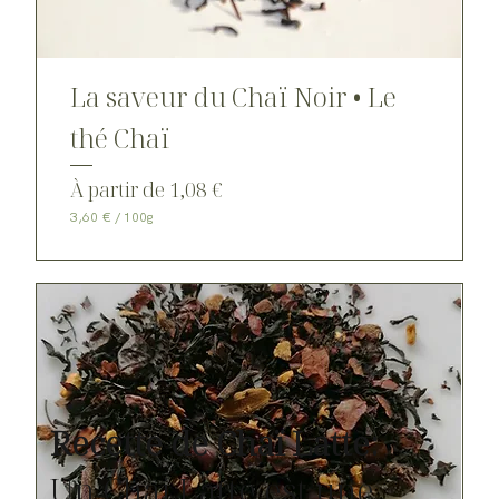
La saveur du Chaï Noir • Le
thé Chaï
Prix promotionnel
À partir de
1,08 €
3,60 €
/
100g
3
,
6
0
€
p
a
r
1
0
0
Recette de Chaï Latte:
G
r
a
Un Chai Latte est une
m