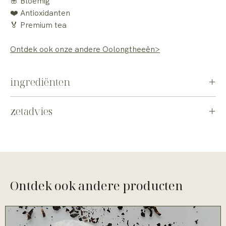
🌸 Bloemig
❤️ Antioxidanten
🏅 Premium tea
Ontdek ook onze andere Oolongtheeën>
ingrediënten
Groene Oolong
zetadvies
2 gram per kopje, 12 gram per L water
90°C
2-3 minuten
Je kunt deze thee meerdere keren infuseren, waarbij de smaak
steeds verandert.
Ontdek ook andere producten