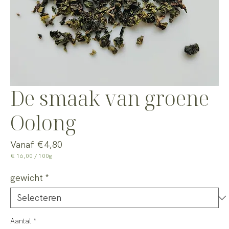
De smaak van groene
Oolong
Verkoopprijs
Vanaf
€4,80
€ 16,00
/
100g
€ 16,00
per
gewicht
*
100
Gram
Aantal
*