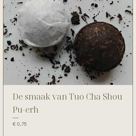
De smaak van Tuo Cha Shou
Pu-erh
Prijs
€ 0,75