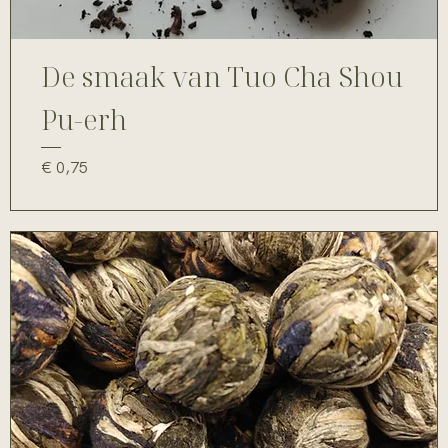
De smaak van Tuo Cha Shou
Pu-erh
Prijs
€ 0,75