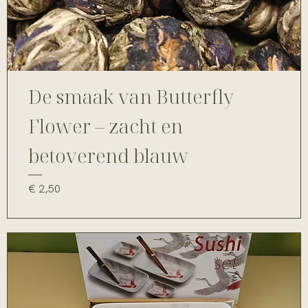
De smaak van Butterfly
Flower – zacht en
betoverend blauw
Prijs
€ 2,50