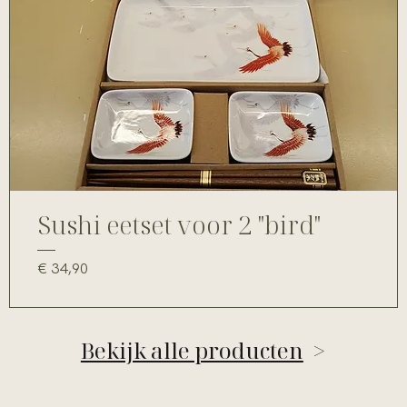
Sushi eetset voor 2 "bird"
Prijs
€ 34,90
Bekijk alle producten
>