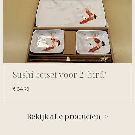
Sushi eetset voor 2 "bird"
Prijs
€ 34,90
Bekijk alle producten
>