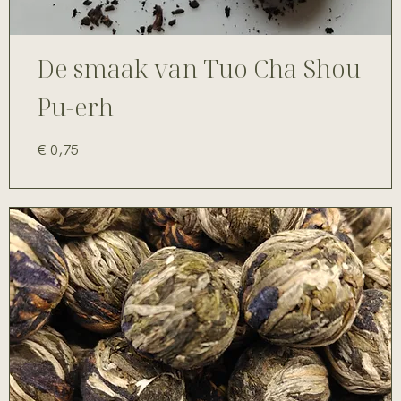
De smaak van Tuo Cha Shou
Pu-erh
Prijs
€ 0,75