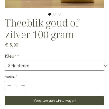
Theeblik goud of
zilver 100 gram
Prijs
€ 5,00
Kleur
*
Aantal
*
Voeg toe aan winkelwagen