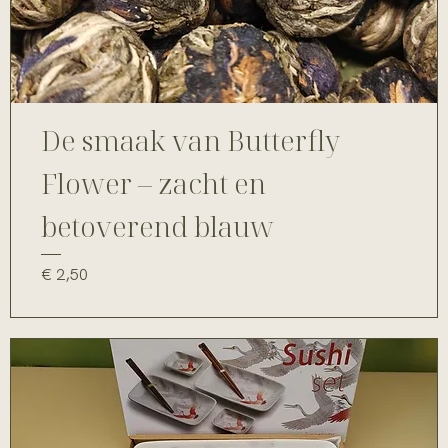
De smaak van Butterfly
Flower – zacht en
betoverend blauw
Prijs
€ 2,50