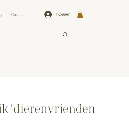
og
Contact
Inloggen
ik "dierenvrienden