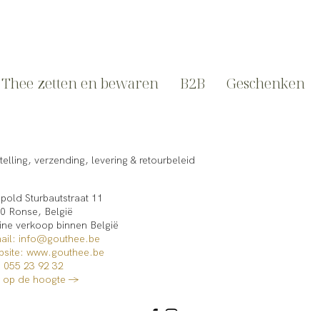
Thee zetten en bewaren
B2B
Geschenken
telling, verzending, levering & retourbeleid
pold Sturbautstraat 11
0 Ronse, België
ine verkoop binnen België​
ail: info@gouthee.be
site:
www.gouthee.be
: 055 23 92 32
jf op de hoogte →