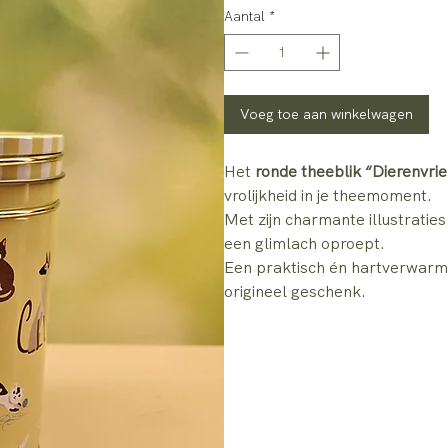
Aantal
*
Voeg toe aan winkelwagen
Het
ronde theeblik “Dierenvri
vrolijkheid in je theemoment.
Met zijn charmante illustratie
een glimlach oproept.
Een praktisch én hartverwarmen
origineel geschenk.