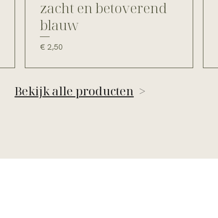
zacht en betoverend
blauw
Prijs
€ 2,50
Bekijk alle producten
>