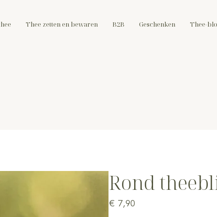
thee
Thee zetten en bewaren
B2B
Geschenken
Thee-bl
Rond theebl
Prijs
€ 7,90