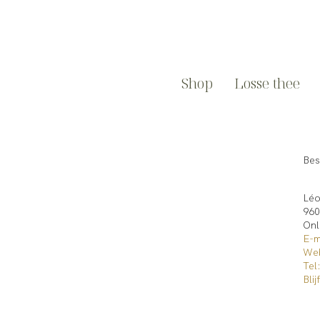
Shop
Losse thee
Bes
Léo
960
Onl
E-m
Web
Tel
Bli