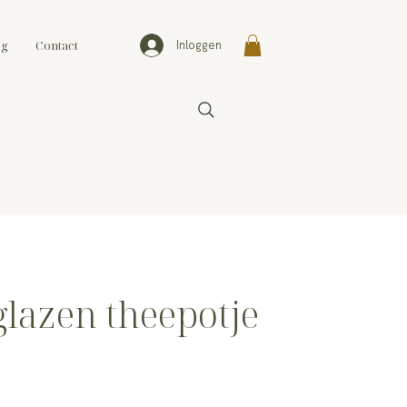
og
Contact
Inloggen
glazen theepotje