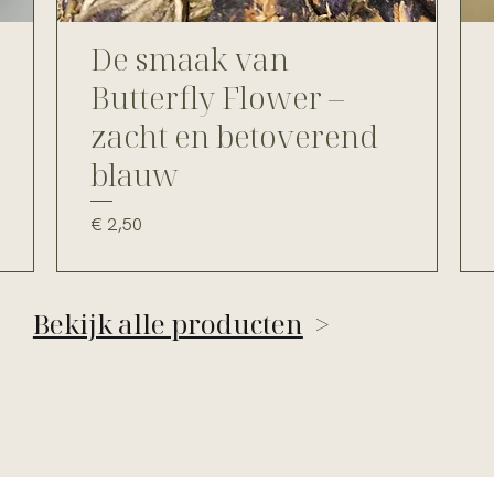
De smaak van
Butterfly Flower –
zacht en betoverend
blauw
Prijs
€ 2,50
Bekijk alle producten
>