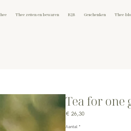
thee
Thee zetten en bewaren
B2B
Geschenken
Thee-bl
Tea for one 
Prijs
€ 26,30
Aantal
*