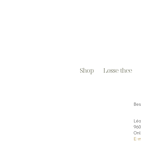
Shop
Losse thee
Bes
Léo
960
Onl
E-m