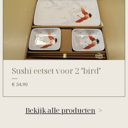
Sushi eetset voor 2 "bird"
Prijs
€ 34,90
Bekijk alle producten
>