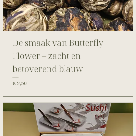
De smaak van Butterfly
Flower – zacht en
betoverend blauw
Prijs
€ 2,50