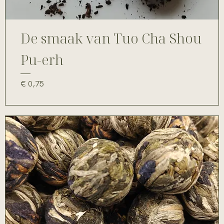
De smaak van Tuo Cha Shou
Pu-erh
Prijs
€ 0,75