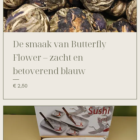
De smaak van Butterfly
Flower – zacht en
betoverend blauw
Prijs
€ 2,50