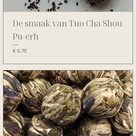
De smaak van Tuo Cha Shou
Pu-erh
Prijs
€ 0,75