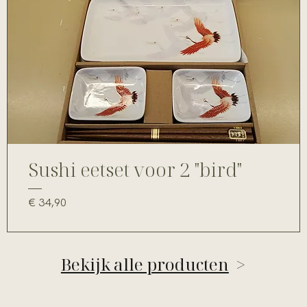
Sushi eetset voor 2 "bird"
Prijs
€ 34,90
Bekijk alle producten
>