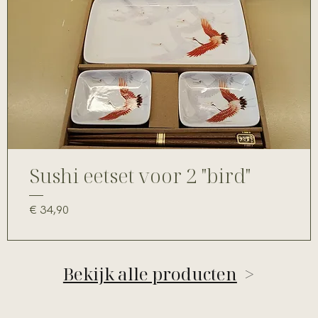
Sushi eetset voor 2 "bird"
Prijs
€ 34,90
Bekijk alle producten
>