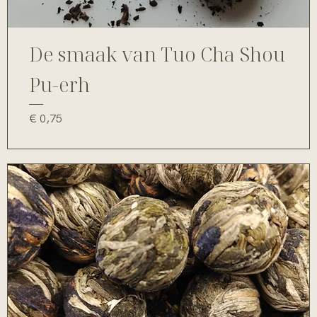
De smaak van Tuo Cha Shou
Pu-erh
Prijs
€ 0,75