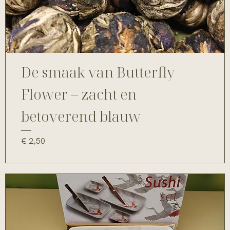
De smaak van Butterfly
Flower – zacht en
betoverend blauw
Prijs
€ 2,50