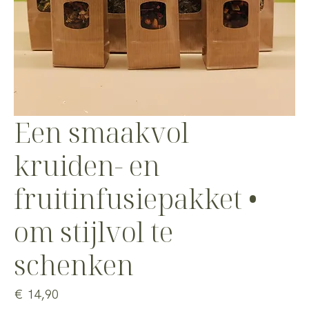
Een smaakvol
kruiden- en
fruitinfusiepakket •
om stijlvol te
schenken
Prijs
€ 14,90