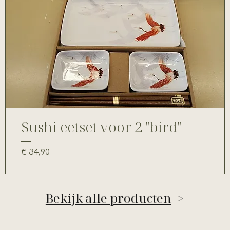
Sushi eetset voor 2 "bird"
Prijs
€ 34,90
Bekijk alle producten
>