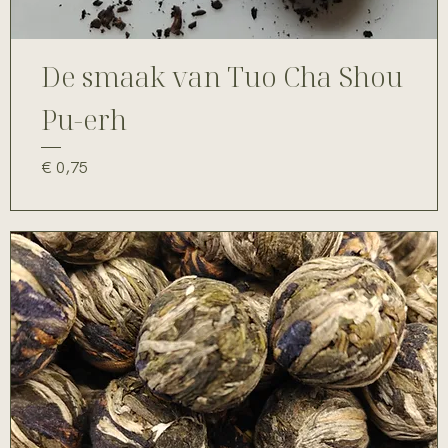
De smaak van Tuo Cha Shou
Pu-erh
Prijs
€ 0,75