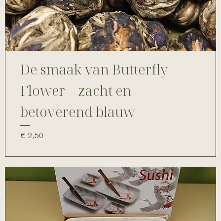
De smaak van Butterfly
Flower – zacht en
betoverend blauw
Prijs
€ 2,50