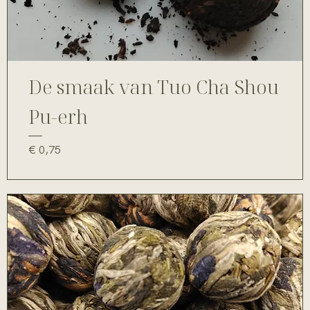
De smaak van Tuo Cha Shou
Pu-erh
Prijs
€ 0,75