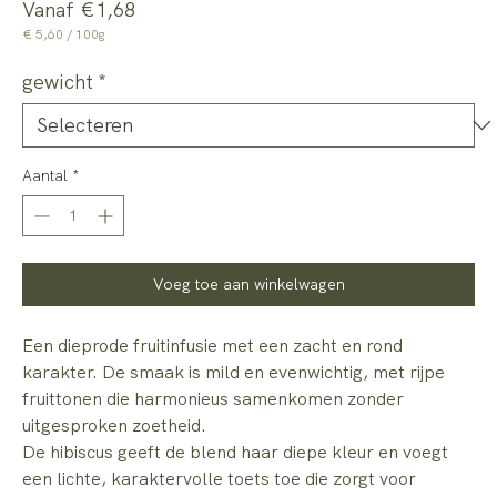
Verkoopprijs
Vanaf
€1,68
€ 5,60
/
100g
€ 5,60
per
gewicht
*
100
Gram
Aantal
*
Voeg toe aan winkelwagen
Een dieprode fruitinfusie met een zacht en rond
karakter. De smaak is mild en evenwichtig, met rijpe
fruittonen die harmonieus samenkomen zonder
uitgesproken zoetheid.
De hibiscus geeft de blend haar diepe kleur en voegt
een lichte, karaktervolle toets toe die zorgt voor