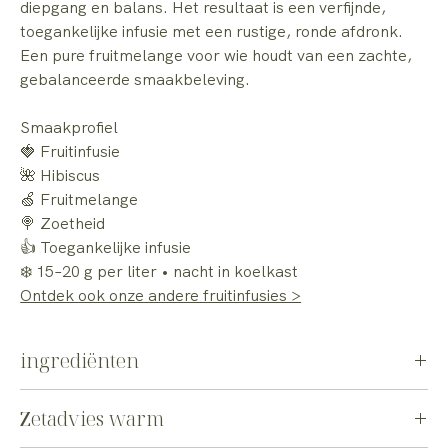
diepgang en balans. Het resultaat is een verfijnde,
toegankelijke infusie met een rustige, ronde afdronk.
Een pure fruitmelange voor wie houdt van een zachte,
gebalanceerde smaakbeleving.
Smaakprofiel
🍓 Fruitinfusie
🌺 Hibiscus
🍏 Fruitmelange
🍭 Zoetheid
👍 Toegankelijke infusie
❄️ 15–20 g per liter • nacht in koelkast
Ontdek ook onze andere fruitinfusies >
ingrediënten
hibiscus, appelstukjes, gekonfijte papaya stukjes, zoete
Zetadvies warm
braambesblaadjes, sinaasappelschillen, frambozenstukjes,
korenbloembloesem, goudsbloembloemen