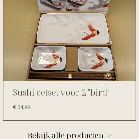
Sushi eetset voor 2 "bird"
Prijs
€ 34,90
Bekijk alle producten
>