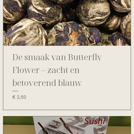
De smaak van Butterfly
Flower – zacht en
betoverend blauw
Prijs
€ 2,50