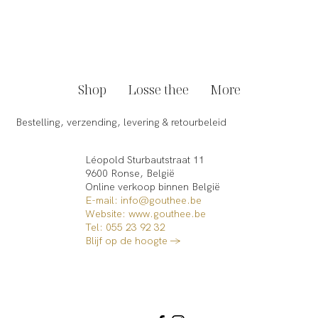
Zo maak je zelf heerlijke homemade iced
tea
Shop
Losse thee
More
Bestelling, verzending, levering & retourbeleid
Léopold Sturbautstraat 11
9600 Ronse, België
Online verkoop binnen België​
E-mail: info@gouthee.be
Website:
www.gouthee.be
Tel: 055 23 92 32
Blijf op de hoogte →