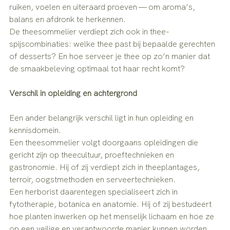
ruiken, voelen en uiteraard proeven — om aroma’s, 
balans en afdronk te herkennen.
De theesommelier verdiept zich ook in thee-
spijscombinaties: welke thee past bij bepaalde gerechten 
of desserts? En hoe serveer je thee op zo’n manier dat 
de smaakbeleving optimaal tot haar recht komt?
Verschil in opleiding en achtergrond
Een ander belangrijk verschil ligt in hun opleiding en 
kennisdomein.
Een theesommelier volgt doorgaans opleidingen die 
gericht zijn op theecultuur, proeftechnieken en 
gastronomie. Hij of zij verdiept zich in theeplantages, 
terroir, oogstmethoden en serveertechnieken.
Een herborist daarentegen specialiseert zich in 
fytotherapie, botanica en anatomie. Hij of zij bestudeert 
hoe planten inwerken op het menselijk lichaam en hoe ze 
op een veilige en verantwoorde manier kunnen worden 