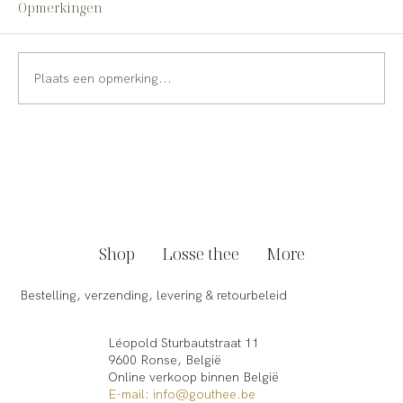
Opmerkingen
Plaats een opmerking...
Zo maak je zelf heerlijke homemade iced
tea
Shop
Losse thee
More
Bestelling, verzending, levering & retourbeleid
Léopold Sturbautstraat 11
9600 Ronse, België
Online verkoop binnen België​
E-mail: info@gouthee.be