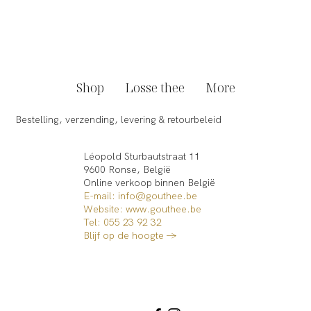
Zo maak je zelf heerlijke homemade iced
tea
Shop
Losse thee
More
Bestelling, verzending, levering & retourbeleid
Léopold Sturbautstraat 11
9600 Ronse, België
Online verkoop binnen België​
E-mail: info@gouthee.be
Website:
www.gouthee.be
Tel: 055 23 92 32
Blijf op de hoogte →