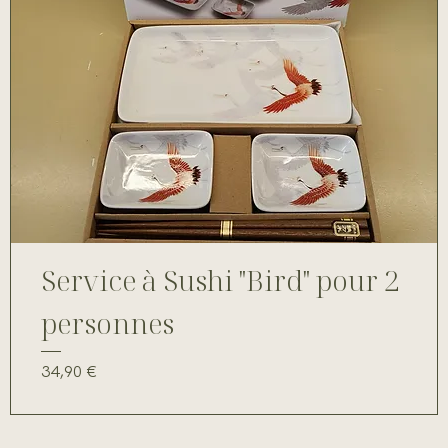
Service à Sushi "Bird" pour 2
personnes
Prix
34,90 €