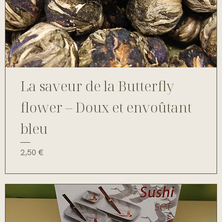
La saveur de la Butterfly
flower – Doux et envoûtant
bleu
Prix
2,50 €