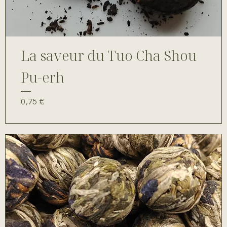
La saveur du Tuo Cha Shou
Pu-erh
Prix
0,75 €