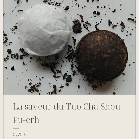
La saveur du Tuo Cha Shou
Pu-erh
Prix
0,75 €