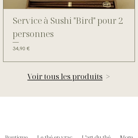
Service à Sushi "Bird" pour 2
personnes
Prix
34,90 €
Voir tous les produits
>
Boutique
Le thé en vrac
L’art du thé
More