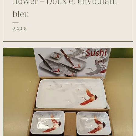
flower – Doux et envoûtant
bleu
Prix
2,50 €