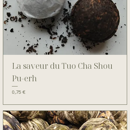
La saveur du Tuo Cha Shou
Pu-erh
Prix
0,75 €