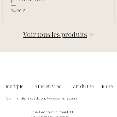
Prix
34,90 €
Voir tous les produits
>
Boutique
Le thé en vrac
L’art du thé
More
Commande, expédition, livraison & retours
Rue Léopold Sturbaut 11