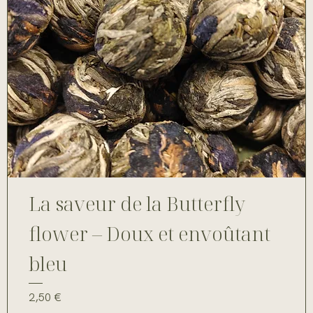
La saveur de la Butterfly
flower – Doux et envoûtant
bleu
Prix
2,50 €