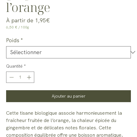
l’orange
Prix
À partir de
1,95€
promotionnel
6,50 €
/
100g
6,50 €
pour
Poids
*
100
Grammes
Quantité
*
Ajouter au panier
Cette tisane biologique associe harmonieusement la
fraîcheur fruitée de l’orange, la chaleur épicée du
gingembre et de délicates notes florales. Cette
composition équilibrée offre une boisson aromatique,