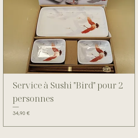
Service à Sushi "Bird" pour 2
personnes
Prix
34,90 €