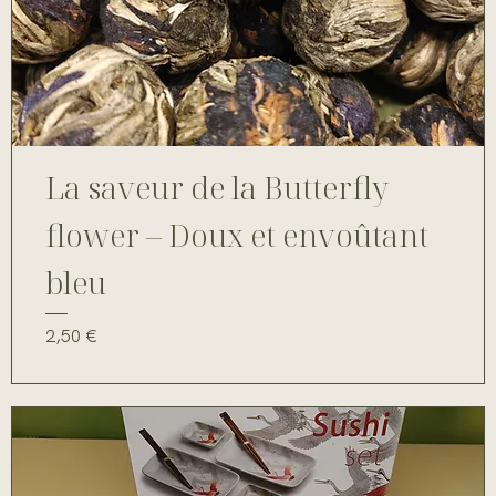
La saveur de la Butterfly
flower – Doux et envoûtant
bleu
Prix
2,50 €