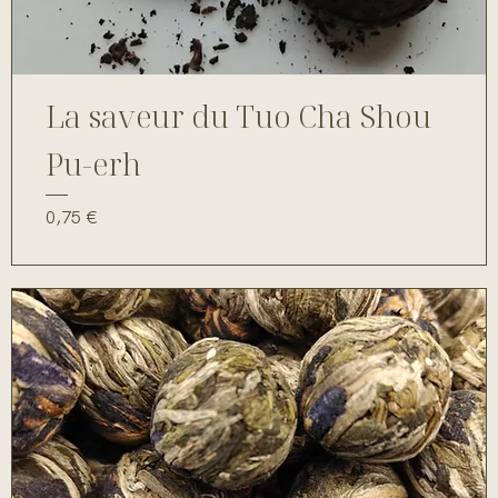
La saveur du Tuo Cha Shou
Pu-erh
Prix
0,75 €