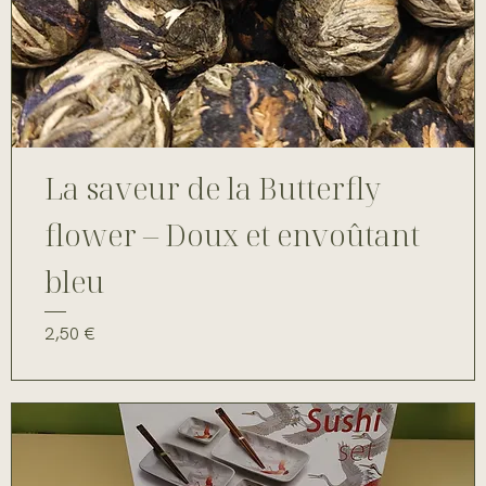
La saveur de la Butterfly
flower – Doux et envoûtant
bleu
Prix
2,50 €