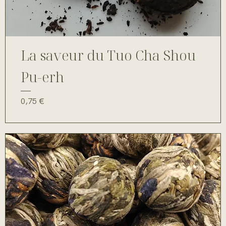
La saveur du Tuo Cha Shou
Pu-erh
Prix
0,75 €