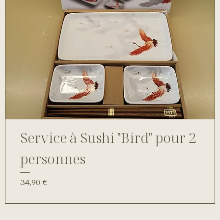
Service à Sushi "Bird" pour 2
personnes
Prix
34,90 €