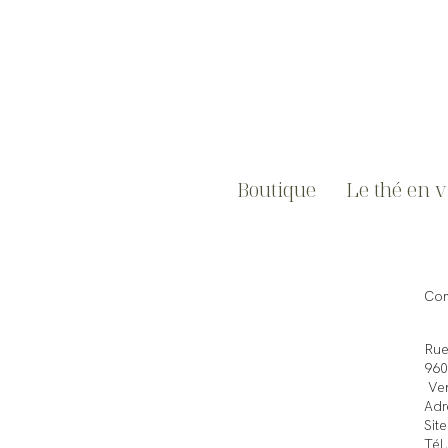
Boutique
Le thé en 
Com
Rue
960
Ven
Adr
Sit
Tél