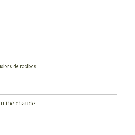
usions de rooibos
tion d’Origine Protégée (AOP)
du thé chaude
ez 2 grammes de thé par tasse ou 12 grammes par litre d’eau.
sez infuser pendant 3 à 5 minutes. Cette méthode permet de
é tout en préservant son équilibre et sa finesse.