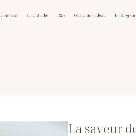
hé en vrac
L’art du thé
B2B
Offrir un cadeau
Le blog du 
La saveur de