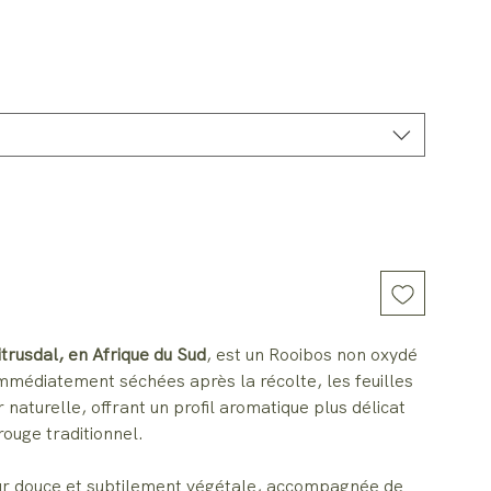
nel
trusdal, en Afrique du Sud
, est un Rooibos non oxydé
 Immédiatement séchées après la récolte, les feuilles
 naturelle, offrant un profil aromatique plus délicat
 rouge traditionnel.
eur douce et subtilement végétale, accompagnée de