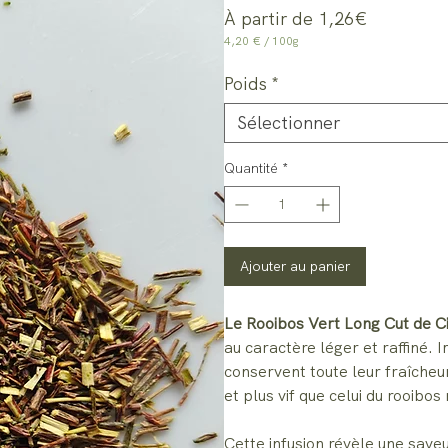
Prix
À partir de
1,26€
promotion
4,20 €
/
100g
4,20 €
pour
Poids
*
100
Grammes
Sélectionner
Quantité
*
Ajouter au panier
Le Rooibos Vert Long Cut de Ci
au caractère léger et raffiné.
conservent toute leur fraîcheur
et plus vif que celui du rooibos
Cette infusion révèle une sav