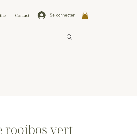
thé
Contact
Se connecter
 rooibos vert