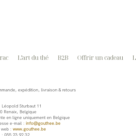
vrac
L’art du thé
B2B
Offrir un cadeau
L
mande, expédition, livraison & retours
 Léopold Sturbaut 11
0 Renaix, Belgique
te en ligne uniquement en Belgique
esse e-mail :
info@gouthee.be
e web :
www.gouthee.be
. : 055 23 92 32