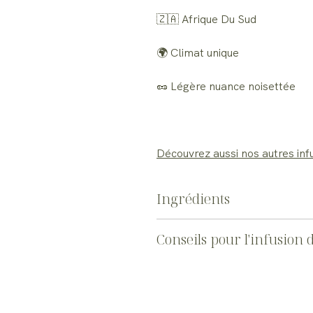
🇿🇦 Afrique Du Sud
🌍 Climat unique
🥜 Légère nuance noisettée
Découvrez aussi nos autres inf
Ingrédients
Rooibos d’Afrique du Sud – Appella
Conseils pour l'infusion 
Pour une infusion optimale, utilis
Versez une eau à 90-95 °C et lais
révéler pleinement les arômes du th