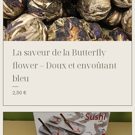
La saveur de la Butterfly
flower – Doux et envoûtant
bleu
Prix
2,50 €