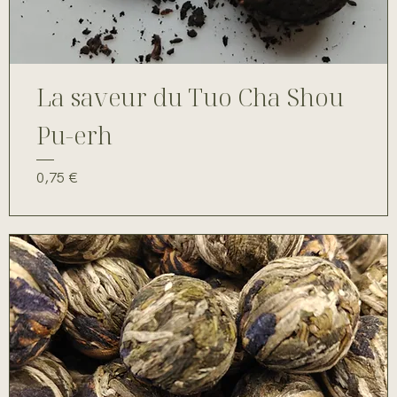
La saveur du Tuo Cha Shou
Pu-erh
Prix
0,75 €