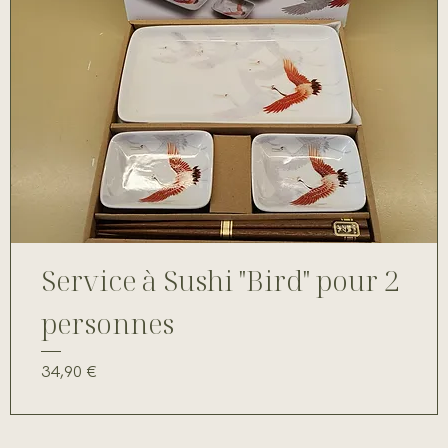
Service à Sushi "Bird" pour 2
personnes
Prix
34,90 €