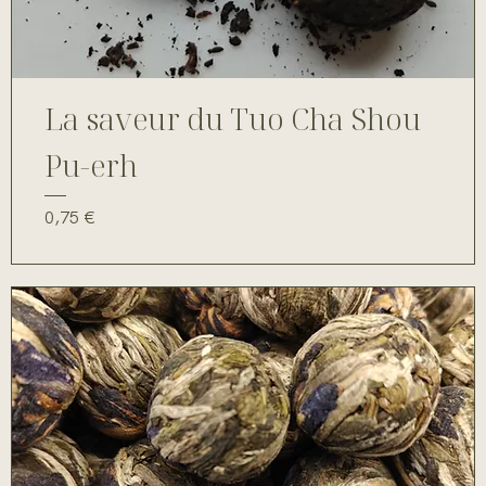
La saveur du Tuo Cha Shou
Pu-erh
Prix
0,75 €