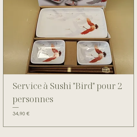
Service à Sushi "Bird" pour 2
personnes
Prix
34,90 €