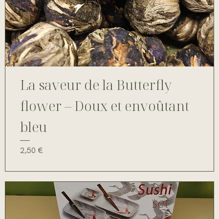
La saveur de la Butterfly
flower – Doux et envoûtant
bleu
Prix
2,50 €