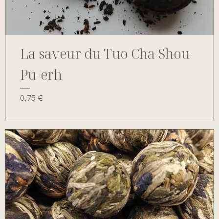
La saveur du Tuo Cha Shou
Pu-erh
Prix
0,75 €