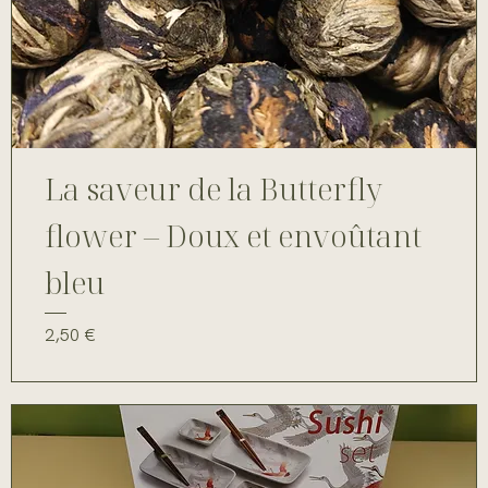
La saveur de la Butterfly
flower – Doux et envoûtant
bleu
Prix
2,50 €