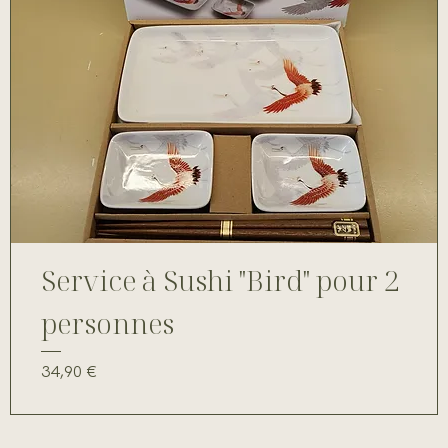
Service à Sushi "Bird" pour 2
personnes
Prix
34,90 €