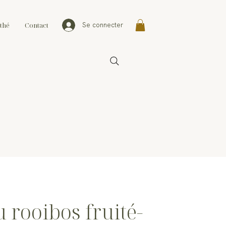
thé
Contact
Se connecter
 rooibos fruité-