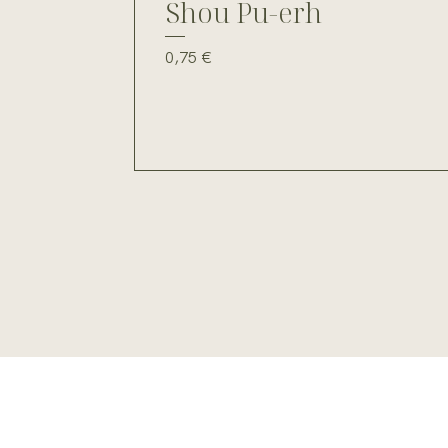
Shou Pu-erh
Prix
0,75 €