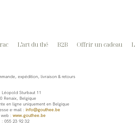
vrac
L’art du thé
B2B
Offrir un cadeau
L
mande, expédition, livraison & retours
 Léopold Sturbaut 11
0 Renaix, Belgique
te en ligne uniquement en Belgique
esse e-mail :
info@gouthee.be
e web :
www.gouthee.be
. : 055 23 92 32
crivez-vous à notre newsletter→