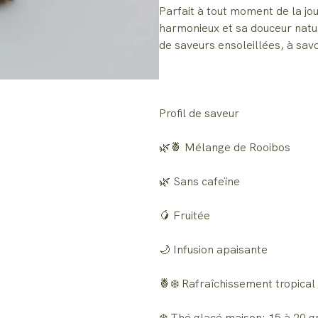
Parfait à tout moment de la jo
harmonieux et sa douceur natur
de saveurs ensoleillées, à sav
Profil de saveur
🌿🍍 Mélange de Rooibos
🌿 Sans cafeïne
🥭 Fruitée
🌙 Infusion apaisante
🍍❄️ Rafraîchissement tropical
❄️ Thé glacé maison: 15 à 20 gr