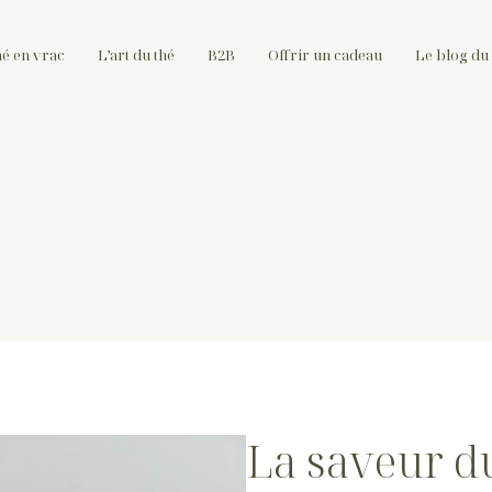
hé en vrac
L’art du thé
B2B
Offrir un cadeau
Le blog du 
La saveur du