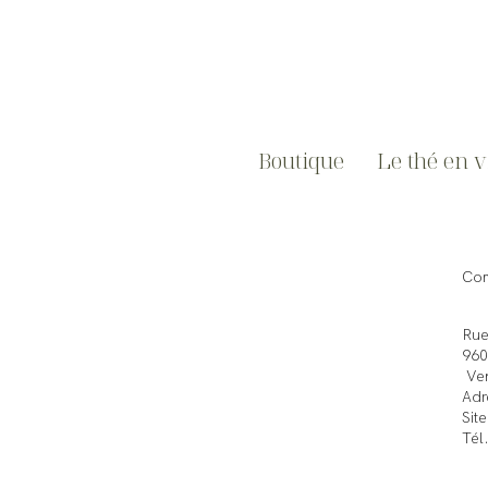
Boutique
Le thé en 
Com
Rue
960
Ven
Adr
Sit
Tél
Ins