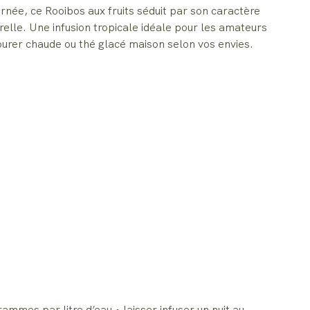
urnée, ce Rooibos aux fruits séduit par son caractère
elle. Une infusion tropicale idéale pour les amateurs
ourer chaude ou thé glacé maison selon vos envies.
ammes par litre d’eau • laisser infuser un nuit au