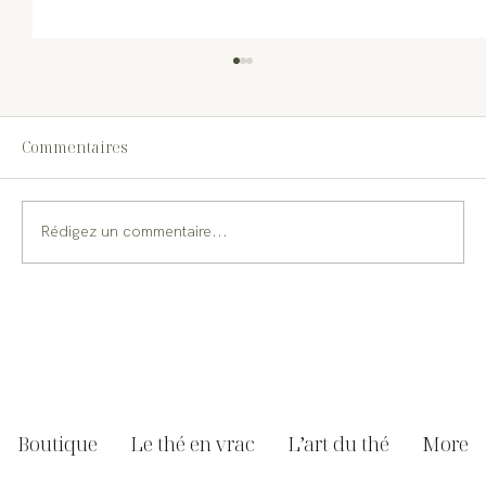
Commentaires
Rédigez un commentaire...
Comment fonctionne Goûthee ? Notre
manière unique de vendre le thé
Boutique
Le thé en vrac
L’art du thé
More