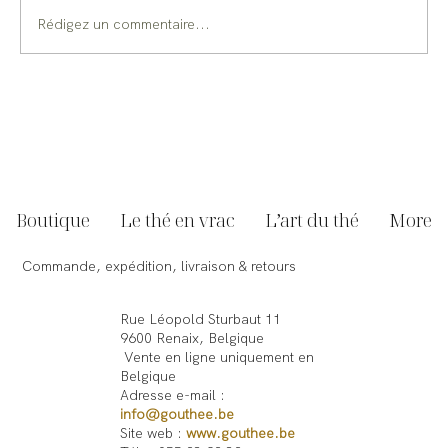
Rédigez un commentaire...
Comment préparer un délicieux thé glacé
maison ?
Boutique
Le thé en vrac
L’art du thé
More
Commande, expédition, livraison & retours
Rue Léopold Sturbaut 11
9600 Renaix, Belgique
Vente en ligne uniquement en
Belgique
Adresse e-mail :
info@gouthee.be
Site web :
www.gouthee.be