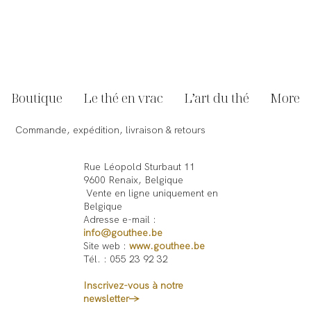
Comment fonctionne Goûthee ? Notre
manière unique de vendre le thé
Boutique
Le thé en vrac
L’art du thé
More
Commande, expédition, livraison & retours
Rue Léopold Sturbaut 11
9600 Renaix, Belgique
Vente en ligne uniquement en
Belgique
Adresse e-mail :
info@gouthee.be
Site web :
www.gouthee.be
Tél. : 055 23 92 32
Inscrivez-vous à notre
newsletter→